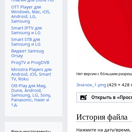
OTT Player для
Windows, Mac, iOS,
Android, LG,
Samsung
Smart IPTV для
Samsung и LG
Smart STB для
Samsung и LG
Виджет Samsug
Orsay
ProgTV и ProgDVB
Ministra Players для
Нет версии с бо́льшим разре
Android, iOS, Smart
TV, Roku
Значок_1.png
‎
(429 × 428
Ott-Play для Mag,
Dune, Android,
Samsung, LG, Sony,
Настройка
Открыть в «Про
Panasonic, Haier и
т.д.
История файла
Нажмите на дату/время, 
Вики-инструменты