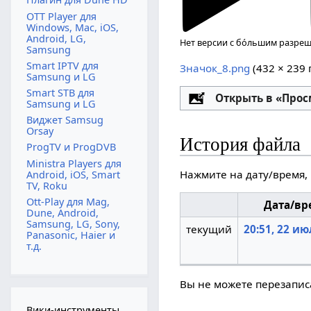
OTT Player для
Windows, Mac, iOS,
Android, LG,
Нет версии с бо́льшим разре
Samsung
Smart IPTV для
Значок_8.png
‎
(432 × 239
Samsung и LG
Smart STB для
Настройка
Открыть в «Про
Samsung и LG
Виджет Samsug
Orsay
История файла
ProgTV и ProgDVB
Ministra Players для
Нажмите на дату/время, 
Android, iOS, Smart
TV, Roku
Ott-Play для Mag,
Дата/вр
Dune, Android,
Samsung, LG, Sony,
текущий
20:51, 22 ию
Panasonic, Haier и
т.д.
Вы не можете перезаписа
Вики-инструменты