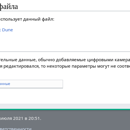
файла
спользует данный файл:
к Dune
тельные данные, обычно добавляемые цифровыми камера
я редактировался, то некоторые параметры могут не соот
анные
июля 2021 в 20:51.
тветственности