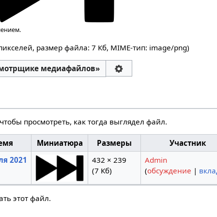
шением.
 пикселей, размер файла: 7 Кб, MIME-тип:
image/png
)
смотрщике медиафайлов»
чтобы просмотреть, как тогда выглядел файл.
емя
Миниатюра
Размеры
Участник
ля 2021
432 × 239
Admin
(7 Кб)
(
обсуждение
|
вкла
ть этот файл.