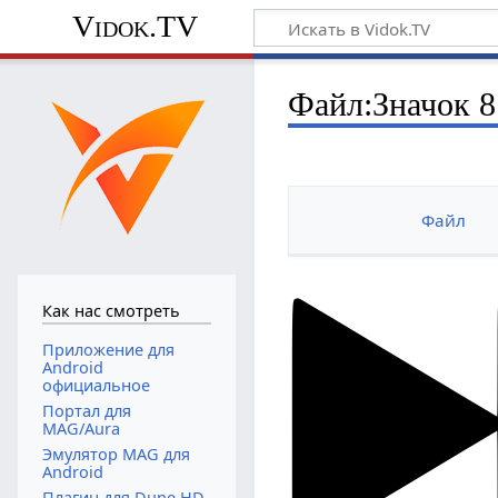
Vidok.TV
Файл:Значок 8
Файл
Как нас смотреть
Приложение для
Android
официальное
Портал для
MAG/Aura
Эмулятор MAG для
Android
Плагин для Dune HD