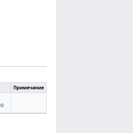
Примечание
д
)