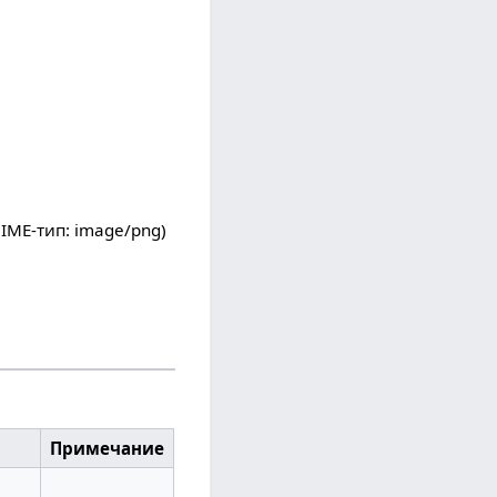
MIME-тип:
image/png
)
Примечание