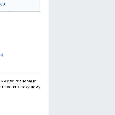
ад
)
а)
ми или сканерами.
ветствовать текущему