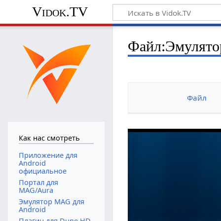
Vidok.TV
Файл:Эмулятор
Файл
Как нас смотреть
Приложение для
Android
официальное
Портал для
MAG/Aura
Эмулятор MAG для
Android
Плагин для Dune HD