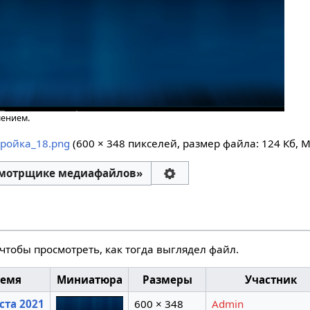
шением.
ройка_18.png
‎
(600 × 348 пикселей, размер файла: 124 Кб, 
смотрщике медиафайлов»
чтобы просмотреть, как тогда выглядел файл.
ремя
Миниатюра
Размеры
Участник
уста 2021
600 × 348
Admin