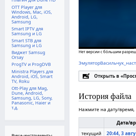
OTT Player для
Windows, Mac, iOS,
Android, LG,
Samsung
Smart IPTV для
Samsung и LG
Smart STB для
Samsung и LG
Нет версии с бо́льшим разре
Виджет Samsug
Orsay
ЭмуляторВасильчук_наст
ProgTV и ProgDVB
Ministra Players для
Настройка
Открыть в «Про
Android, iOS, Smart
TV, Roku
Ott-Play для Mag,
Dune, Android,
История файла
Samsung, LG, Sony,
Panasonic, Haier и
т.д.
Нажмите на дату/время, 
Дата/в
текущий
20:44, 3 авг
Вики-инструменты