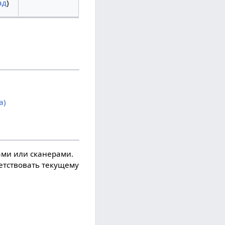
ад
)
а)
ми или сканерами.
ветствовать текущему