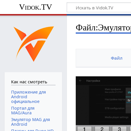
Vidok.TV
Файл:Эмулятор
Файл
Как нас смотреть
Приложение для
Android
официальное
Портал для
MAG/Aura
Эмулятор MAG для
Android
Плагин для Dune HD