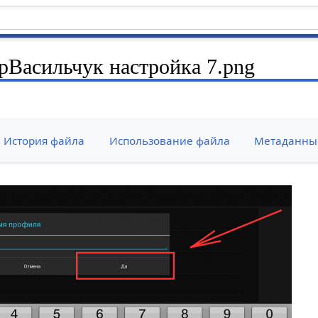
Васильчук настройка 7.png
История файла
Использование файла
Метаданны