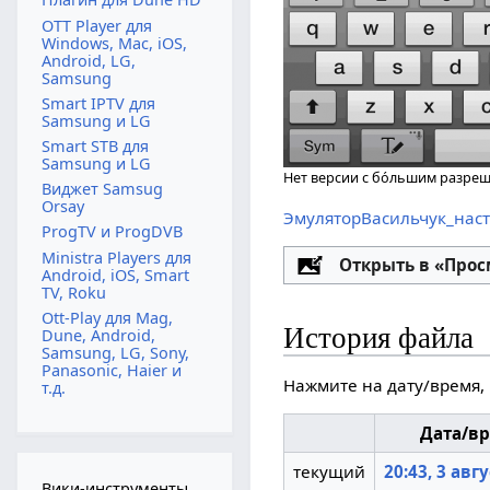
OTT Player для
Windows, Mac, iOS,
Android, LG,
Samsung
Smart IPTV для
Samsung и LG
Smart STB для
Samsung и LG
Нет версии с бо́льшим разре
Виджет Samsug
Orsay
ЭмуляторВасильчук_наст
ProgTV и ProgDVB
Ministra Players для
Настройка
Открыть в «Про
Android, iOS, Smart
TV, Roku
Ott-Play для Mag,
История файла
Dune, Android,
Samsung, LG, Sony,
Panasonic, Haier и
Нажмите на дату/время, 
т.д.
Дата/в
текущий
20:43, 3 авг
Вики-инструменты