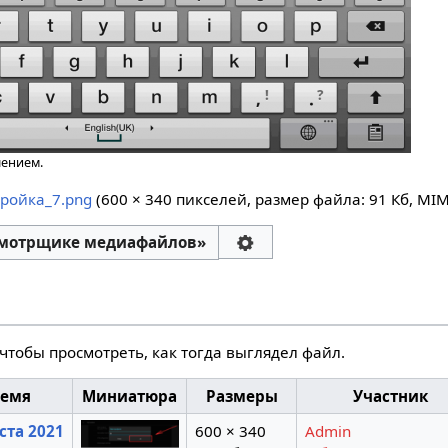
шением.
ройка_7.png
‎
(600 × 340 пикселей, размер файла: 91 Кб, MI
смотрщике медиафайлов»
чтобы просмотреть, как тогда выглядел файл.
ремя
Миниатюра
Размеры
Участник
уста 2021
600 × 340
Admin