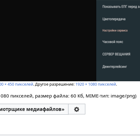
00 × 450 пикселей
.
Другое разрешение:
1920 × 1080 пикселей
.
1080 пикселей, размер файла: 60 Кб, MIME-тип:
image/png
)
смотрщике медиафайлов»