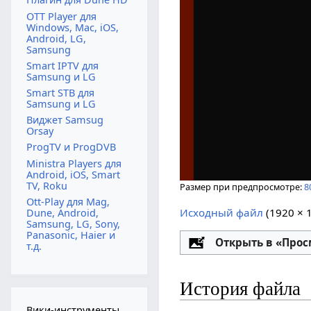
OTT Player для
Windows, Mac, iOS,
Android, LG,
Samsung
Smart IPTV для
Samsung и LG
Smart STB для
Samsung и LG
Виджет Samsug
Orsay
ProgTV и ProgDVB
Ministra Players для
Android, iOS, Smart
TV, Roku
Размер при предпросмотре:
8
Ott-Play для Mag,
Исходный файл
‎
(1920 × 
Dune, Android,
Samsung, LG, Sony,
Panasonic, Haier и
Настройка
Открыть в «Про
т.д.
История файла
Вики-инструменты