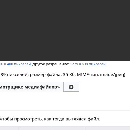
00 × 400 пикселей
.
Другое разрешение:
1279 × 639 пикселей
.
639 пикселей, размер файла: 35 Кб, MIME-тип:
image/jpeg
)
смотрщике медиафайлов»
чтобы просмотреть, как тогда выглядел файл.