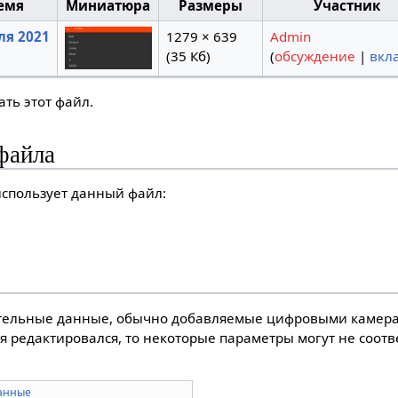
емя
Миниатюра
Размеры
Участник
ля 2021
1279 × 639
Admin
(35 Кб)
(
обсуждение
|
вкл
ть этот файл.
файла
спользует данный файл:
тельные данные, обычно добавляемые цифровыми камера
я редактировался, то некоторые параметры могут не соот
анные