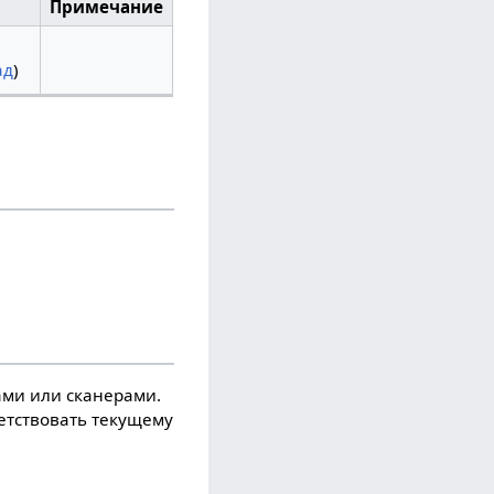
Примечание
ад
)
ми или сканерами.
ветствовать текущему