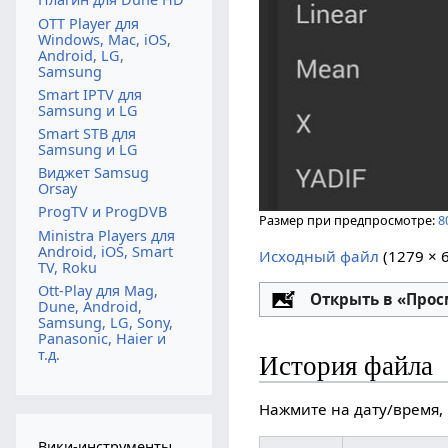
OTT Player для
Windows, Mac, iOS,
Android, LG,
Samsung
Smart IPTV для
Samsung и LG
Smart STB для
Samsung и LG
Виджет Samsug
Orsay
ProgTV и ProgDVB
Размер при предпросмотре:
8
Ministra Players для
Android, iOS, Smart
Исходный файл
‎
(1279 × 
TV, Roku
Ott-Play для Mag,
Настройка
Открыть в «Про
Dune, Android,
Samsung, LG, Sony,
Panasonic, Haier и
т.д.
История файла
Нажмите на дату/время, 
Вики-инструменты