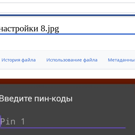
настройки 8.jpg
История файла
Использование файла
Метаданны