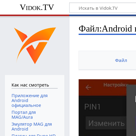
Vidok.TV
Файл:Android 
Файл
Как нас смотреть
Приложение для
Android
официальное
Портал для
MAG/Aura
Эмулятор MAG для
Android
Плагин для Dune HD