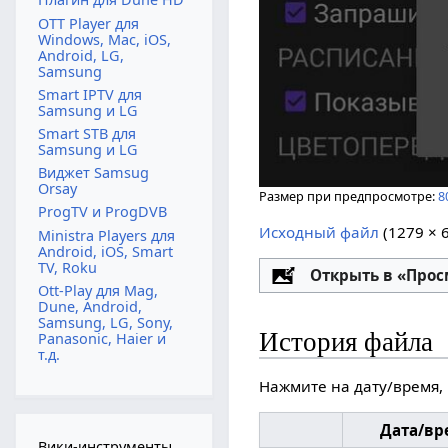
OTT Player для
Windows, Mac, iOS,
Android, LG,
Samsung
Smart IPTV для
Samsung и LG
Smart STB для
Samsung и LG
Виджет Samsug
Orsay
Размер при предпросмотре:
8
ProgTV и ProgDVB
Исходный файл
‎
(1279 × 
Ministra Players для
Android, iOS, Smart
TV, Roku
Настройка
Открыть в «Про
Ott-Play для Mag,
Dune, Android,
Samsung, LG, Sony,
История файла
Panasonic, Haier и
т.д.
Нажмите на дату/время, 
Дата/вр
Вики-инструменты