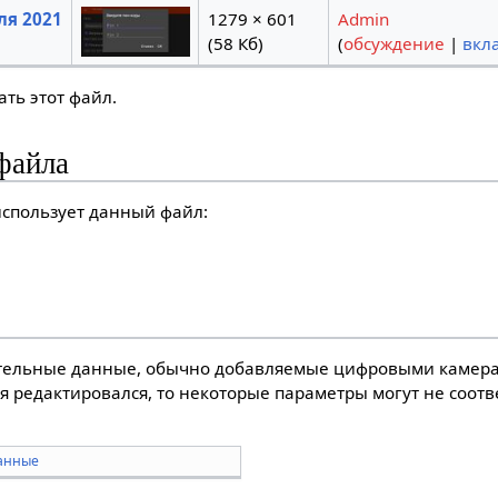
ля 2021
1279 × 601
Admin
(58 Кб)
(
обсуждение
|
вкл
ть этот файл.
файла
спользует данный файл:
тельные данные, обычно добавляемые цифровыми камера
я редактировался, то некоторые параметры могут не соот
анные