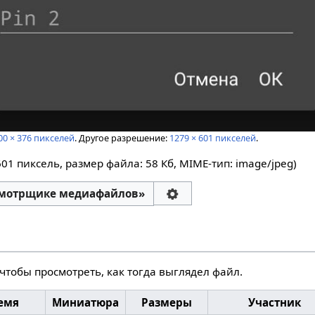
00 × 376 пикселей
.
Другое разрешение:
1279 × 601 пикселей
.
601 пиксель, размер файла: 58 Кб, MIME-тип:
image/jpeg
)
смотрщике медиафайлов»
чтобы просмотреть, как тогда выглядел файл.
емя
Миниатюра
Размеры
Участник