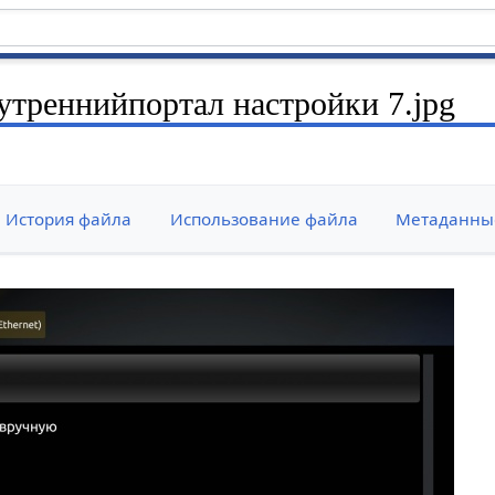
треннийпортал настройки 7.jpg
История файла
Использование файла
Метаданны