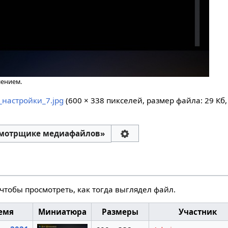
шением.
настройки_7.jpg
‎
(600 × 338 пикселей, размер файла: 29 Кб
смотрщике медиафайлов»
чтобы просмотреть, как тогда выглядел файл.
емя
Миниатюра
Размеры
Участник