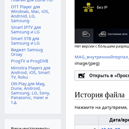
OTT Player для
Windows, Mac, iOS,
Android, LG,
Samsung
Smart IPTV для
Samsung и LG
Smart STB для
Samsung и LG
Нет версии с бо́льшим разре
Виджет Samsug
Orsay
MAG_внутреннийпортал_
ProgTV и ProgDVB
image/jpeg
)
Ministra Players для
Android, iOS, Smart
Настройка
Открыть в «Про
TV, Roku
Ott-Play для Mag,
Dune, Android,
Samsung, LG, Sony,
История файла
Panasonic, Haier и
т.д.
Нажмите на дату/время, 
Дата/вр
Вики-инструменты