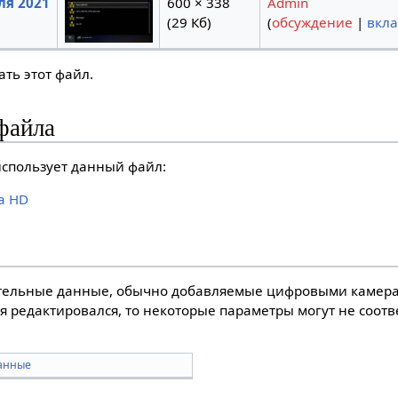
ля 2021
600 × 338
Admin
(29 Кб)
(
обсуждение
|
вкл
ть этот файл.
файла
спользует данный файл:
a HD
тельные данные, обычно добавляемые цифровыми камера
я редактировался, то некоторые параметры могут не соот
анные