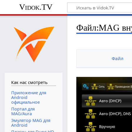
Vidok.TV
Файл:MAG вну
Файл
Как нас смотреть
Приложение для
Android
официальное
Портал для
MAG/Aura
Эмулятор MAG для
Android
Плагин для Dune HD