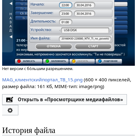
Нет версии с бо́льшим разрешением.
MAG_клиентскийпортал_ТВ_15.png
‎
(600 × 400 пикселей,
размер файла: 161 Кб, MIME-тип:
image/png
)
Открыть в «Просмотрщике медиафайлов»
История файла