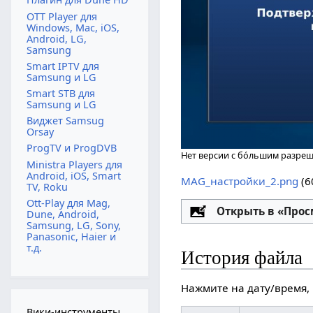
OTT Player для
Windows, Mac, iOS,
Android, LG,
Samsung
Smart IPTV для
Samsung и LG
Smart STB для
Samsung и LG
Виджет Samsug
Orsay
ProgTV и ProgDVB
Нет версии с бо́льшим разре
Ministra Players для
Android, iOS, Smart
MAG_настройки_2.png
‎
(6
TV, Roku
Ott-Play для Mag,
Настройка
Открыть в «Про
Dune, Android,
Samsung, LG, Sony,
Panasonic, Haier и
т.д.
История файла
Нажмите на дату/время, 
Вики-инструменты