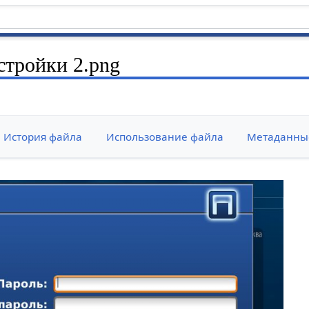
тройки 2.png
История файла
Использование файла
Метаданны