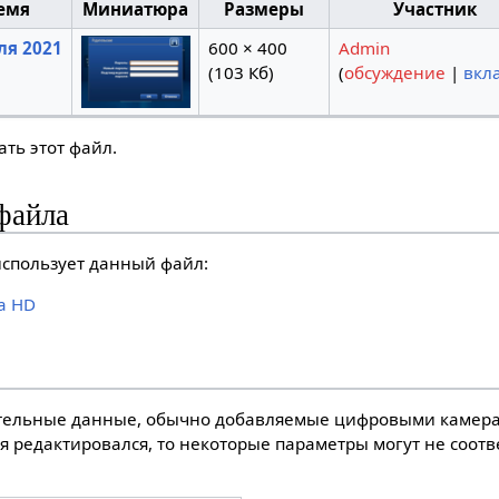
емя
Миниатюра
Размеры
Участник
ля 2021
600 × 400
Admin
(103 Кб)
(
обсуждение
|
вкл
ть этот файл.
файла
спользует данный файл:
a HD
тельные данные, обычно добавляемые цифровыми камера
я редактировался, то некоторые параметры могут не соот