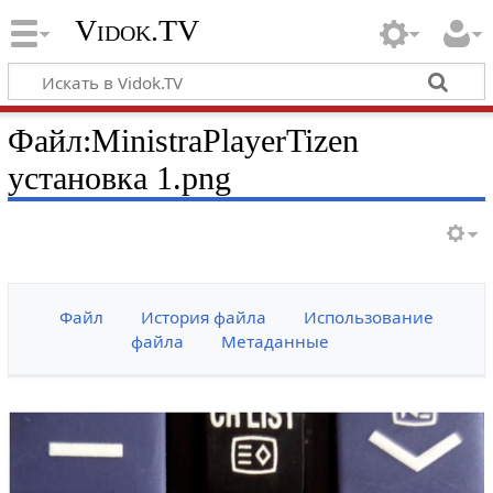
Vidok.TV
Файл:MinistraPlayerTizen
установка 1.png
Файл
История файла
Использование
файла
Метаданные