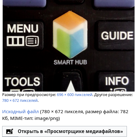
Размер при предпросмотре:
696 × 600 пикселей
.
Другое разрешение:
780 × 672 пикселей
.
Исходный файл
‎
(780 × 672 пикселя, размер файла: 782
Кб, MIME-тип:
image/png
)
Открыть в «Просмотрщике медиафайлов»