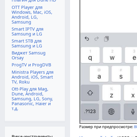
OTT Player для
Windows, Mac, iOS,
Android, LG,
Samsung
Smart IPTV для
Samsung и LG
Smart STB для
Samsung и LG
Виджет Samsug
Orsay
ProgTV и ProgDVB
Ministra Players для
Android, iOS, Smart
TV, Roku
Ott-Play для Mag,
Dune, Android,
Samsung, LG, Sony,
Panasonic, Haier и
т.д.
Размер при предпросмотре:
8
Вики-инструменты