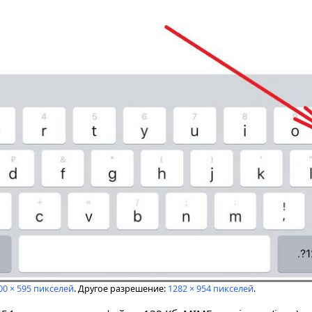
00 × 595 пикселей
.
Другое разрешение:
1282 × 954 пикселей
.