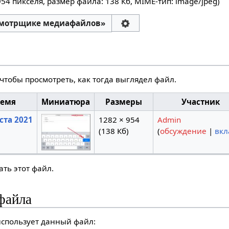
954 пикселя, размер файла: 138 Кб, MIME-тип:
image/jpeg
)
смотрщике медиафайлов»
чтобы просмотреть, как тогда выглядел файл.
ремя
Миниатюра
Размеры
Участник
уста 2021
1282 × 954
Admin
(138 Кб)
(
обсуждение
|
вкл
ть этот файл.
файла
спользует данный файл: