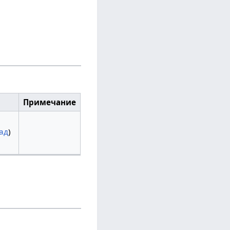
Примечание
ад
)