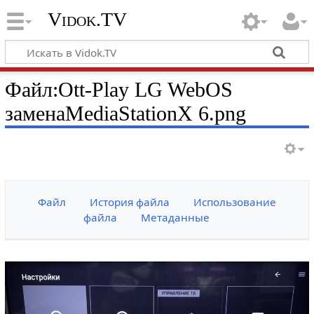
Vidok.TV
Файл:Ott-Play LG WebOS
заменаMediaStationX 6.png
Файл
История файла
Использование
файла
Метаданные