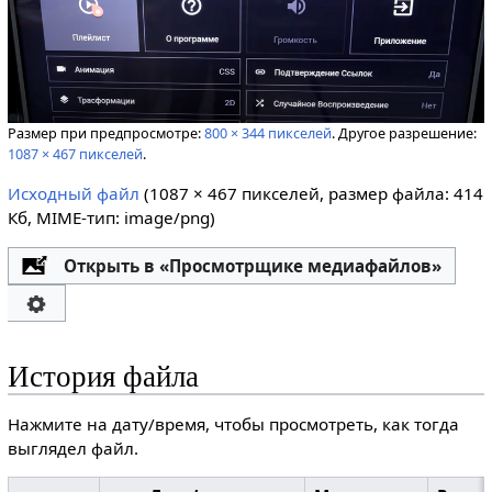
Размер при предпросмотре:
800 × 344 пикселей
.
Другое разрешение:
1087 × 467 пикселей
.
Исходный файл
‎
(1087 × 467 пикселей, размер файла: 414
Кб, MIME-тип:
image/png
)
Открыть в «Просмотрщике медиафайлов»
История файла
Нажмите на дату/время, чтобы просмотреть, как тогда
выглядел файл.