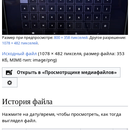
Размер при предпросмотре:
800 × 358 пикселей
.
Другое разрешение:
1078 × 482 пикселей
.
Исходный файл
‎
(1078 × 482 пикселя, размер файла: 353
Кб, MIME-тип:
image/png
)
Открыть в «Просмотрщике медиафайлов»
История файла
Нажмите на дату/время, чтобы просмотреть, как тогда
выглядел файл.