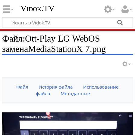
Vidok.TV
Файл:Ott-Play LG WebOS
заменаMediaStationX 7.png
Файл
История файла
Использование
файла
Метаданные