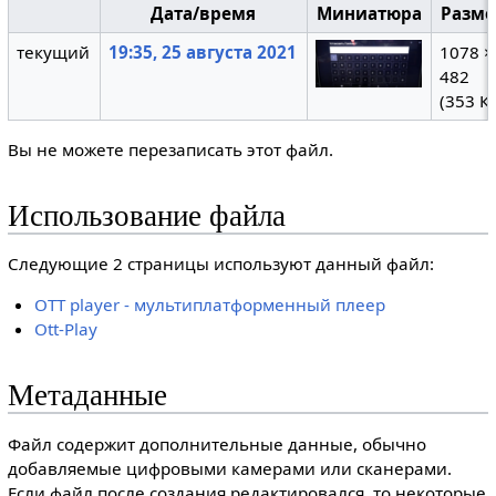
Дата/время
Миниатюра
Разм
текущий
19:35, 25 августа 2021
1078 ×
482
(353 К
Вы не можете перезаписать этот файл.
Использование файла
Следующие 2 страницы используют данный файл:
OTT player - мультиплатформенный плеер
Ott-Play
Метаданные
Файл содержит дополнительные данные, обычно
добавляемые цифровыми камерами или сканерами.
Если файл после создания редактировался, то некоторые