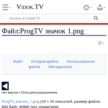
Vidok.TV
Файл:ProgTV значок 1.png
Файл
История файла
Использование
файла
Метаданные
Нет версии с бо́льшим разрешением.
ProgTV_значок_1.png
‎
(29 × 35 пикселей, размер файла:
800 байт, MIME-тип:
image/png
)