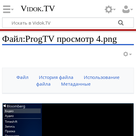
Vidok.TV
Файл:ProgTV просмотр 4.png
Файл
История файла
Использование
файла
Метаданные