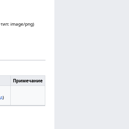
-тип:
image/png
)
Примечание
ад
)