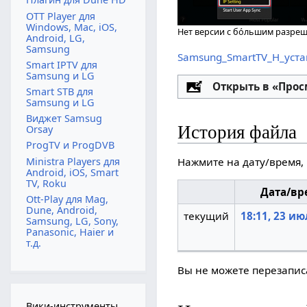
OTT Player для
Windows, Mac, iOS,
Нет версии с бо́льшим разре
Android, LG,
Samsung
Samsung_SmartTV_H_уста
Smart IPTV для
Samsung и LG
Настройка
Открыть в «Про
Smart STB для
Samsung и LG
Виджет Samsug
История файла
Orsay
ProgTV и ProgDVB
Ministra Players для
Нажмите на дату/время, 
Android, iOS, Smart
TV, Roku
Дата/вр
Ott-Play для Mag,
Dune, Android,
текущий
18:11, 23 ию
Samsung, LG, Sony,
Panasonic, Haier и
т.д.
Вы не можете перезаписа
Вики-инструменты