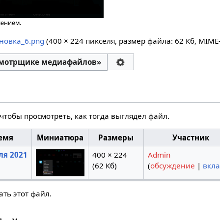
шением.
новка_6.png
‎
(400 × 224 пикселя, размер файла: 62 Кб, MIME
смотрщике медиафайлов»
чтобы просмотреть, как тогда выглядел файл.
емя
Миниатюра
Размеры
Участник
ля 2021
400 × 224
Admin
(62 Кб)
(
обсуждение
|
вкл
ть этот файл.