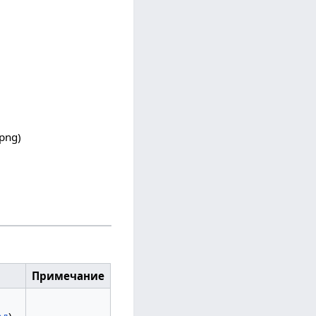
png
)
Примечание