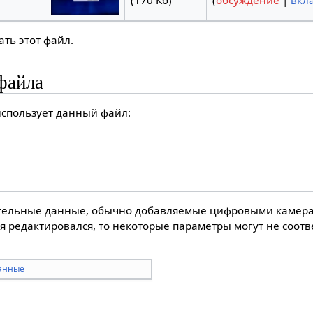
(170 Кб)
(
обсуждение
|
вкл
ть этот файл.
файла
спользует данный файл:
тельные данные, обычно добавляемые цифровыми камера
я редактировался, то некоторые параметры могут не соот
анные