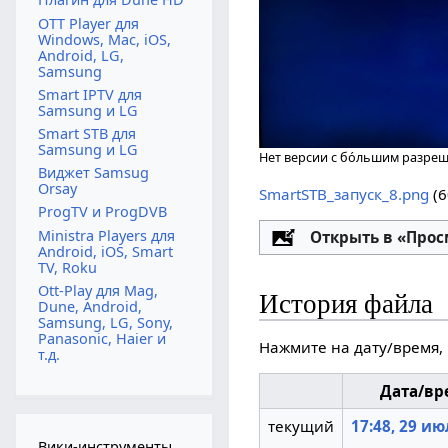
OTT Player для
Windows, Mac, iOS,
Android, LG,
Samsung
Smart IPTV для
Samsung и LG
Smart STB для
Samsung и LG
Нет версии с бо́льшим разре
Виджет Samsug
Orsay
SmartSTB_запуск_8.png
‎
(
ProgTV и ProgDVB
Ministra Players для
Настройка
Открыть в «Про
Android, iOS, Smart
TV, Roku
Ott-Play для Mag,
История файла
Dune, Android,
Samsung, LG, Sony,
Panasonic, Haier и
Нажмите на дату/время, 
т.д.
Дата/вр
текущий
17:48, 29 ию
Вики-инструменты