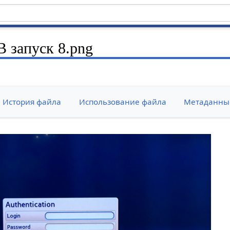
 запуск 8.png
История файла
Использование файла
Метаданны