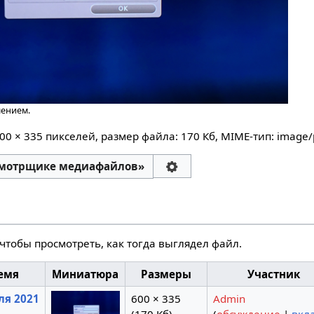
шением.
600 × 335 пикселей, размер файла: 170 Кб, MIME-тип:
image/
смотрщике медиафайлов»
чтобы просмотреть, как тогда выглядел файл.
емя
Миниатюра
Размеры
Участник
ля 2021
600 × 335
Admin