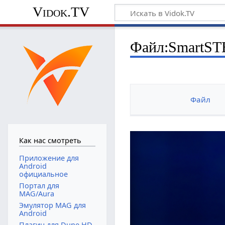
Vidok.TV
Файл:SmartSTB
Файл
Как нас смотреть
Приложение для
Android
официальное
Портал для
MAG/Aura
Эмулятор MAG для
Android
Плагин для Dune HD