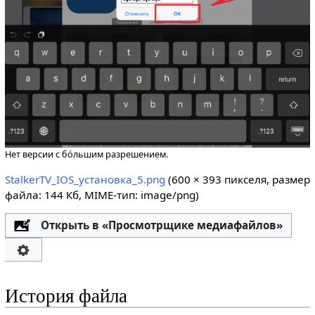
Нет версии с бо́льшим разрешением.
StalkerTV_IOS_установка_5.png
‎
(600 × 393 пикселя, размер
файла: 144 Кб, MIME-тип:
image/png
)
Открыть в «Просмотрщике медиафайлов»
История файла