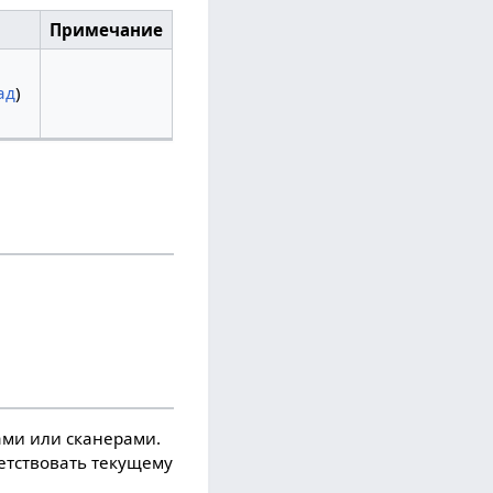
Примечание
ад
)
ми или сканерами.
ветствовать текущему