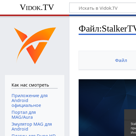
Vidok.TV
Файл:StalkerT
Файл
Как нас смотреть
Приложение для
Android
официальное
Портал для
MAG/Aura
Эмулятор MAG для
Android
Плагин для Dune HD