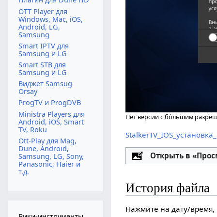
OTT Player для
Windows, Mac, iOS,
Android, LG,
Samsung
Smart IPTV для
Samsung и LG
Smart STB для
Samsung и LG
Виджет Samsug
Orsay
ProgTV и ProgDVB
Ministra Players для
Нет версии с бо́льшим разре
Android, iOS, Smart
TV, Roku
StalkerTV_IOS_установка
Ott-Play для Mag,
Dune, Android,
Настройка
Открыть в «Про
Samsung, LG, Sony,
Panasonic, Haier и
т.д.
История файла
Нажмите на дату/время, 
Вики-инструменты