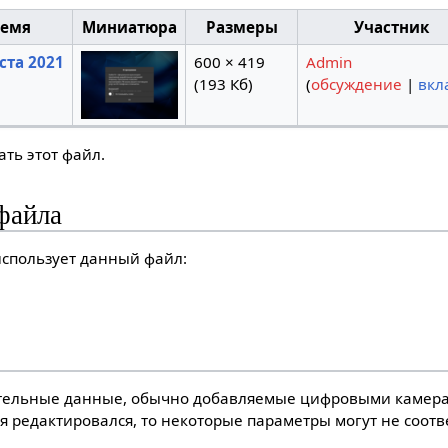
ремя
Миниатюра
Размеры
Участник
уста 2021
600 × 419
Admin
(193 Кб)
(
обсуждение
|
вкл
ть этот файл.
файла
спользует данный файл:
тельные данные, обычно добавляемые цифровыми камера
я редактировался, то некоторые параметры могут не соот