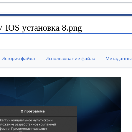
V IOS установка 8.png
История файла
Использование файла
Метаданны