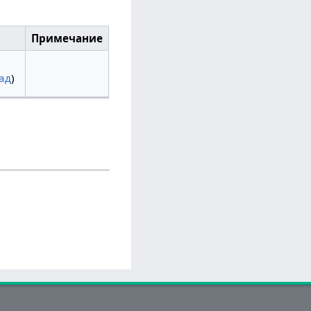
Примечание
ад
)