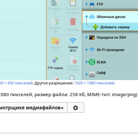
00 × 450 пикселей
.
Другое разрешение:
1920 × 1080 пикселей
.
1080 пикселей, размер файла: 258 Кб, MIME-тип:
image/png
)
смотрщике медиафайлов»