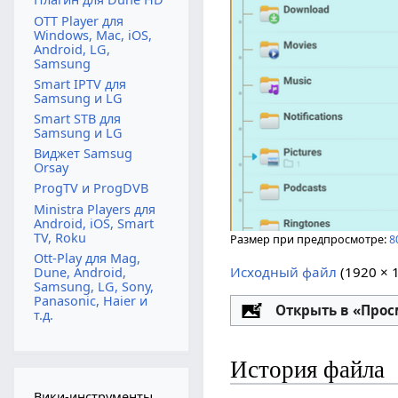
OTT Player для
Windows, Mac, iOS,
Android, LG,
Samsung
Smart IPTV для
Samsung и LG
Smart STB для
Samsung и LG
Виджет Samsug
Orsay
ProgTV и ProgDVB
Ministra Players для
Android, iOS, Smart
TV, Roku
Размер при предпросмотре:
8
Ott-Play для Mag,
Исходный файл
‎
(1920 × 
Dune, Android,
Samsung, LG, Sony,
Panasonic, Haier и
Настройка
Открыть в «Про
т.д.
История файла
Вики-инструменты