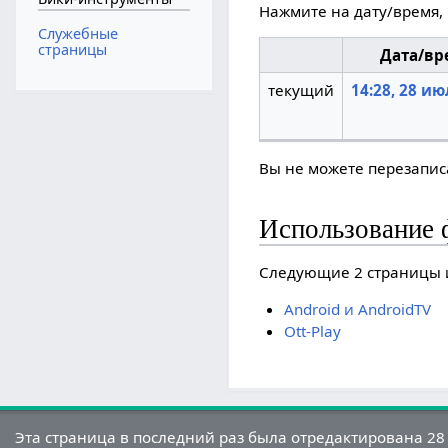
Нажмите на дату/время, 
Служебные
страницы
Дата/вр
текущий
14:28, 28 ию
Вы не можете перезаписа
Использование 
Следующие 2 страницы 
Android и AndroidTV
Ott-Play
Эта страница в последний раз была отредактирована 28 