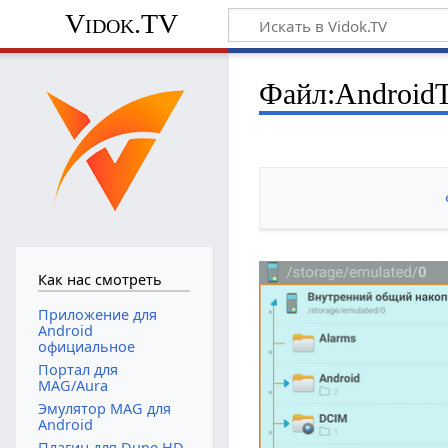
Vidok.TV
Файл:AndroidT
Как нас смотреть
Приложение для
Android
официальное
Портал для
MAG/Aura
Эмулятор MAG для
Android
Плагин для Dune HD