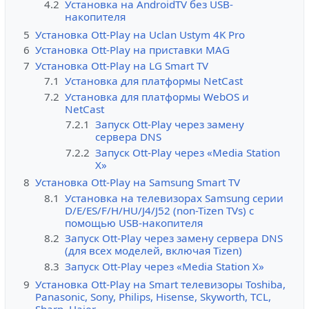
4.2
Установка на AndroidTV без USB-
накопителя
5
Установка Ott-Play на Uclan Ustym 4K Pro
6
Установка Ott-Play на приставки MAG
7
Установка Ott-Play на LG Smart TV
7.1
Установка для платформы NetCast
7.2
Установка для платформы WebOS и
NetCast
7.2.1
Запуск Ott-Play через замену
сервера DNS
7.2.2
Запуск Ott-Play через «Media Station
X»
8
Установка Ott-Play на Samsung Smart TV
8.1
Установка на телевизорах Samsung серии
D/E/ES/F/H/HU/J4/J52 (non-Tizen TVs) с
помощью USB-накопителя
8.2
Запуск Ott-Play через замену сервера DNS
(для всех моделей, включая Tizen)
8.3
Запуск Ott-Play через «Media Station X»
9
Установка Ott-Play на Smart телевизоры Toshiba,
Panasonic, Sony, Philips, Hisense, Skyworth, TCL,
Sharp, Haier