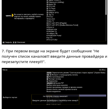
7. При первом входе на экране будет сообщение "Не
получен список каналов!!! введите данные провайдера и
перезапустите плеер!!!".