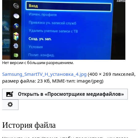
Нет версии с бо́льшим разрешением.
Samsung_SmartTV_H_установка_4.jpg
‎
(400 × 269 пикселей,
размер файла: 23 Кб, MIME-тип:
image/jpeg
)
Открыть в «Просмотрщике медиафайлов»
История файла